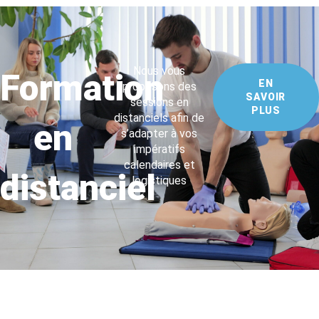
Nous vous
Formation
EN
proposons des
SAVOIR
sessions en
PLUS
distanciels afin de
en
s’adapter à vos
impératifs
calendaires et
distanciel
logistiques