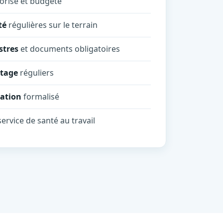
orisé et budgété
té
régulières sur le terrain
stres
et documents obligatoires
otage
réguliers
tation
formalisé
service de santé au travail