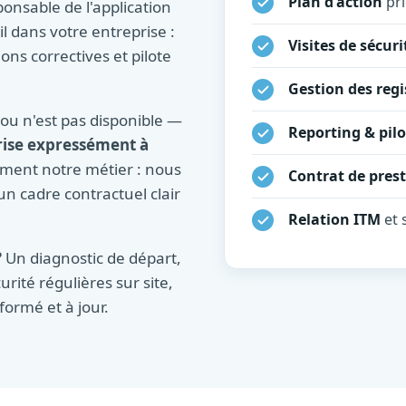
Plan d'action
pri
ponsable de l'application
l dans votre entreprise :
Visites de sécuri
tions correctives et pilote
Gestion des regi
ou n'est pas disponible —
Reporting & pil
rise expressément à
sément notre métier : nous
Contrat de pres
un cadre contractuel clair
Relation ITM
et 
?
Un diagnostic de départ,
urité régulières sur site,
formé et à jour.