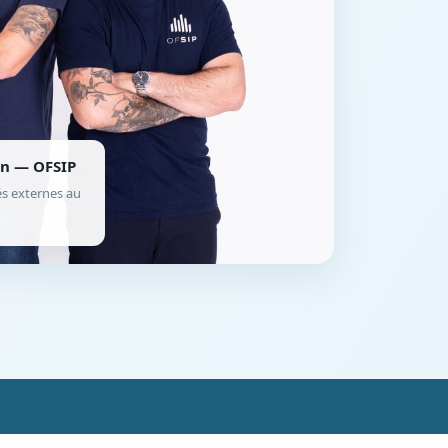
nn — OFSIP
és externes au