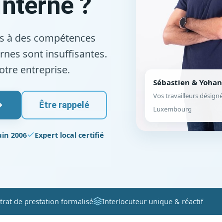
interne ?
urs à des compétences
rnes sont insuffisantes.
tre entreprise.
Sébastien & Yoha
Vos travailleurs désign
Être rappelé
Luxembourg
in 2006
Expert local certifié
trat de prestation formalisé
Interlocuteur unique & réactif