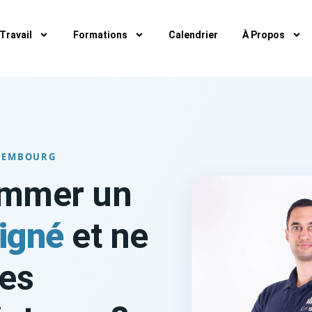
Travail
Formations
Calendrier
À Propos
UXEMBOURG
ommer un
signé
et ne
des