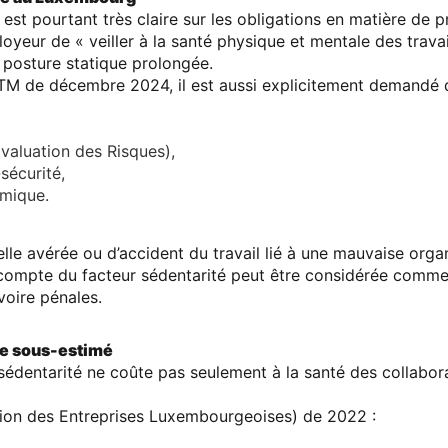
est pourtant très claire sur les obligations en matière de pr
yeur de « veiller à la santé physique et mentale des travaill
a posture statique prolongée.
ITM de décembre 2024
, il est aussi explicitement demandé 
aluation des Risques),
sécurité
,
omique
.
le avérée ou d’accident du travail lié à une mauvaise organ
 compte du facteur sédentarité peut être
considérée comme
voire pénales
.
e sous-estimé
 sédentarité
ne coûte pas seulement à la santé des collabor
ion des Entreprises Luxembourgeoises)
de 2022 :