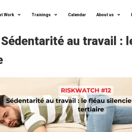
at Work
Trainings
Calendar
About us
dentarité au travail : le
e