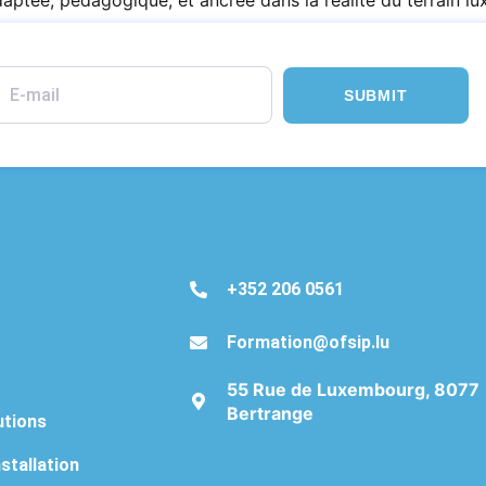
aptée, pédagogique, et ancrée dans la réalité du terrain l
SUBMIT
+352 206 0561
Formation@ofsip.lu
55 Rue de Luxembourg, 8077
Bertrange
utions
stallation