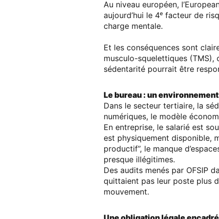
Au niveau européen, l’
European
aujourd’hui
le 4ᵉ facteur de ris
charge mentale.
Et les conséquences sont clair
musculo-squelettiques (TMS), o
sédentarité pourrait être resp
Le bureau : un environnement 
Dans le secteur tertiaire, la séd
numériques, le modèle économiq
En entreprise, le salarié est s
est
physiquement disponible
, 
productif”, le manque d’espace
presque illégitimes.
Des audits menés par OFSIP da
quittaient pas leur poste plus d
mouvement
.
Une obligation légale encad