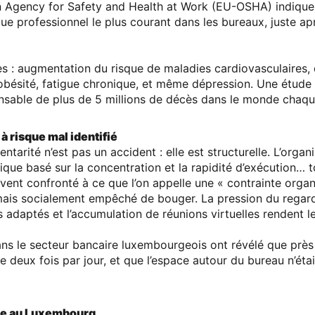
 Agency for Safety and Health at Work (EU-OSHA)
indique
que professionnel
le plus courant dans les bureaux, juste aprè
es : augmentation du risque de maladies cardiovasculaires, 
bésité, fatigue chronique, et même dépression. Une étude d
onsable de
plus de 5 millions de décès dans le monde chaq
à risque mal identifié
entarité n’est pas un accident : elle est structurelle. L’organi
ue basé sur la concentration et la rapidité d’exécution… to
ouvent confronté à ce que l’on appelle une
« contrainte organ
mais
socialement empêché de bouger
. La pression du regard
s adaptés et l’accumulation de réunions virtuelles rendent 
ns le secteur bancaire luxembourgeois ont révélé que
près
e deux fois par jour
, et que
l’espace autour du bureau n’étai
rée au Luxembourg