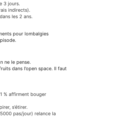
e 3 jours
.
is indirects).
 dans les 2 ans
.
ents pour lombalgies
pisode.
on ne le pense.
uits dans l’open space. Il faut
91 % affirment bouger
rer, s’étirer.
. 5000 pas/jour) relance la