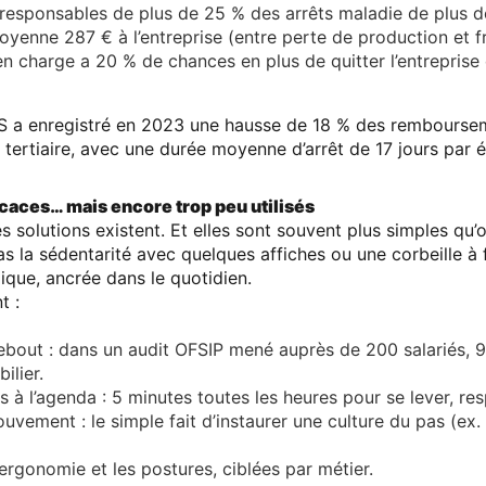
responsables de
plus de 25 % des arrêts maladie de plus d
 moyenne
287 € à l’entreprise
(entre perte de production et fra
 en charge a
20 % de chances en plus de quitter l’entreprise
S
a enregistré en 2023 une hausse de
18 % des remboursem
u tertiaire, avec une durée moyenne d’arrêt de
17 jours
par é
icaces… mais encore trop peu utilisés
s solutions existent. Et elles sont souvent plus simples qu’
s la sédentarité avec quelques affiches ou une corbeille à fr
mique
, ancrée dans le quotidien.
t :
debout
: dans un audit OFSIP mené auprès de 200 salariés, 
ilier.
s à l’agenda
: 5 minutes toutes les heures pour se lever, respi
mouvement
: le simple fait d’instaurer une culture du pas (ex
’ergonomie et les postures
, ciblées par métier.